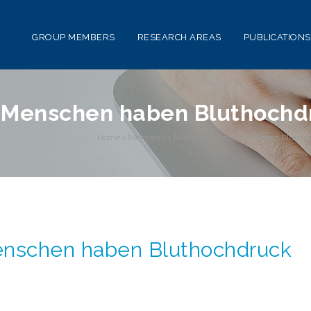
GROUP MEMBERS
RESEARCH AREAS
PUBLICATIONS
en Menschen haben Bluthochd
Home
>
Mehr als 1,1 Milliarden Menschen haben Blutho
Menschen haben Bluthochdruck