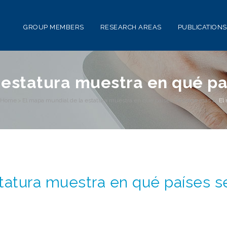
GROUP MEMBERS
RESEARCH AREAS
PUBLICATIONS
 estatura muestra en qué pa
Home
>
El mapa mundial de la estatura muestra en qué países se crece más
>
El
tatura muestra en qué países s