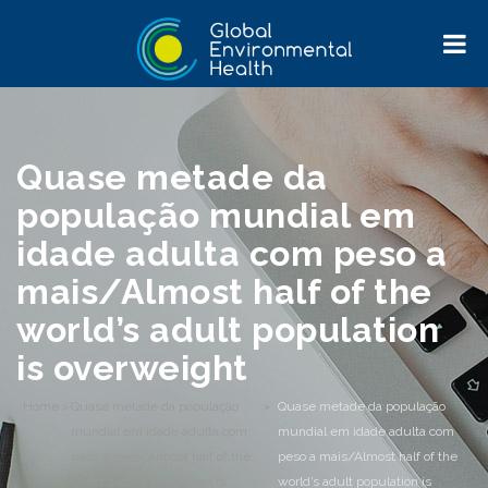
Quase metade da
população mundial em
idade adulta com peso a
mais/Almost half of the
world’s adult population
is overweight
Home
>
Quase metade da população
>
Quase metade da população
mundial em idade adulta com
mundial em idade adulta com
peso a mais/Almost half of the
peso a mais/Almost half of the
world's adult population is
world’s adult population is