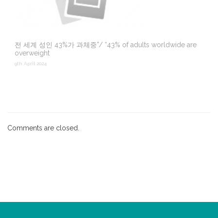
전 세계 성인 43%가 과체중”/ “43% of adults worldwide are
overweight
9th April 2024
Comments are closed.