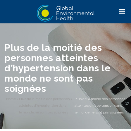
Plus de la moitié des
personnes atteintes
d’hypertension dans le
monde ne sont pas
soignées
Home
>
Plus de la moitié des personnes
>
Plus de la moitié des personnes
atteintes d’hypertension dans
atteintes d’hypertension dans
le monde ne sont pas soignées
le monde ne sont pas soignées