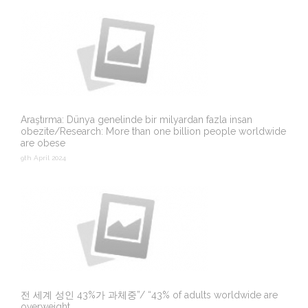
Araştırma: Dünya genelinde bir milyardan fazla insan
obezite/Research: More than one billion people worldwide
are obese
9th April 2024
전 세계 성인 43%가 과체중”/ “43% of adults worldwide are
overweight