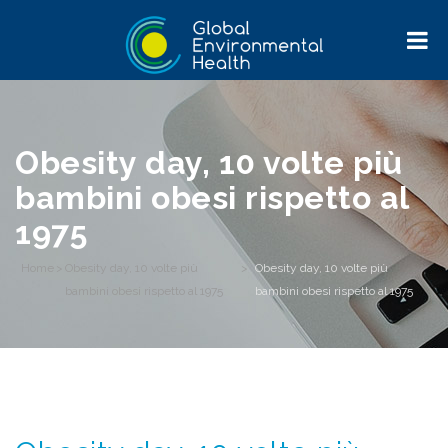
Obesity day, 10 volte più
bambini obesi rispetto al
1975
Home
>
Obesity day, 10 volte più
>
Obesity day, 10 volte più
bambini obesi rispetto al 1975
bambini obesi rispetto al 1975